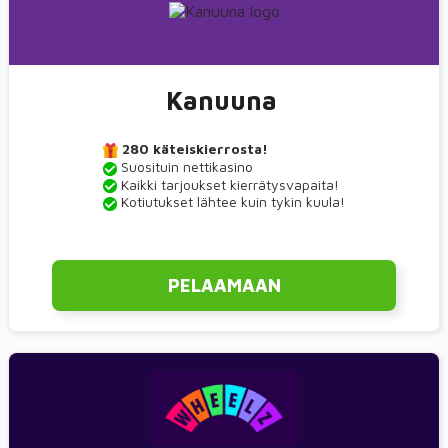
Kanuuna
280 käteiskierrosta!
Suosituin nettikasino
Kaikki tarjoukset kierrätysvapaita!
Kotiutukset lähtee kuin tykin kuula!
PELAAMAAN