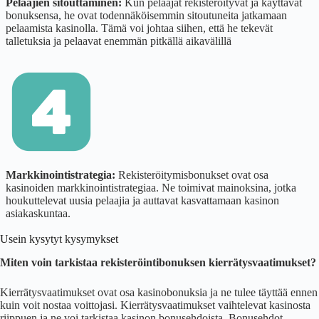
Pelaajien sitouttaminen:
Kun pelaajat rekisteröityvät ja käyttävät
bonuksensa, he ovat todennäköisemmin sitoutuneita jatkamaan
pelaamista kasinolla. Tämä voi johtaa siihen, että he tekevät
talletuksia ja pelaavat enemmän pitkällä aikavälillä
Markkinointistrategia:
Rekisteröitymisbonukset ovat osa
kasinoiden markkinointistrategiaa. Ne toimivat mainoksina, jotka
houkuttelevat uusia pelaajia ja auttavat kasvattamaan kasinon
asiakaskuntaa.
Usein kysytyt kysymykset
Miten voin tarkistaa rekisteröintibonuksen kierrätysvaatimukset?
Kierrätysvaatimukset ovat osa kasinobonuksia ja ne tulee täyttää ennen
kuin voit nostaa voittojasi. Kierrätysvaatimukset vaihtelevat kasinosta
riippuen ja ne voi tarkistaa kasinon bonusehdoista. Bonusehdot