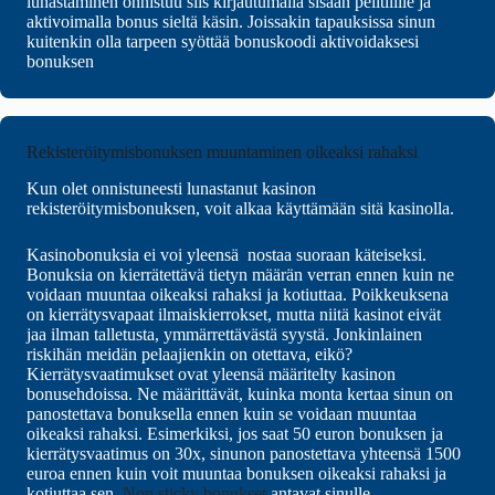
lunastaminen onnistuu siis kirjautumalla sisään pelitilille ja
aktivoimalla bonus sieltä käsin. Joissakin tapauksissa sinun
kuitenkin olla tarpeen syöttää bonuskoodi aktivoidaksesi
bonuksen
Rekisteröitymisbonuksen muuntaminen oikeaksi rahaksi
Kun olet onnistuneesti lunastanut kasinon
rekisteröitymisbonuksen, voit alkaa käyttämään sitä kasinolla.
Kasinobonuksia ei voi yleensä nostaa suoraan käteiseksi.
Bonuksia on kierrätettävä tietyn määrän verran ennen kuin ne
voidaan muuntaa oikeaksi rahaksi ja kotiuttaa. Poikkeuksena
on kierrätysvapaat ilmaiskierrokset, mutta niitä kasinot eivät
jaa ilman talletusta, ymmärrettävästä syystä. Jonkinlainen
riskihän meidän pelaajienkin on otettava, eikö?
Kierrätysvaatimukset ovat yleensä määritelty kasinon
bonusehdoissa. Ne määrittävät, kuinka monta kertaa sinun on
panostettava bonuksella ennen kuin se voidaan muuntaa
oikeaksi rahaksi. Esimerkiksi, jos saat 50 euron bonuksen ja
kierrätysvaatimus on 30x, sinunon panostettava yhteensä 1500
euroa ennen kuin voit muuntaa bonuksen oikeaksi rahaksi ja
kotiuttaa sen.
Non sticky bonukset
antavat sinulle