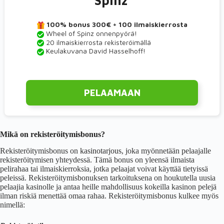
Spinz
100% bonus 300€ + 100 ilmaiskierrosta
Wheel of Spinz onnenpyörä!
20 ilmaiskierrosta rekisteröimällä
Keulakuvana David Hasselhoff!
PELAAMAAN
Mikä on rekisteröitymisbonus?
Rekisteröitymisbonus on
kasinotarjous
, joka myönnetään pelaajalle
rekisteröitymisen yhteydessä. Tämä bonus on yleensä ilmaista
pelirahaa tai ilmaiskierroksia, jotka pelaajat voivat käyttää tietyissä
peleissä. Rekisteröitymisbonuksen tarkoituksena on houkutella uusia
pelaajia kasinolle ja antaa heille mahdollisuus kokeilla kasinon pelejä
ilman riskiä menettää omaa rahaa. Rekisteröitymisbonus kulkee myös
nimellä: