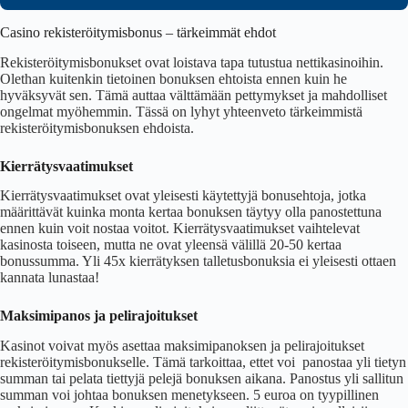
Casino rekisteröitymisbonus – tärkeimmät ehdot
Rekisteröitymisbonukset ovat loistava tapa tutustua nettikasinoihin.
Olethan kuitenkin tietoinen bonuksen ehtoista ennen kuin he
hyväksyvät sen. Tämä auttaa välttämään pettymykset ja mahdolliset
ongelmat myöhemmin. Tässä on lyhyt yhteenveto tärkeimmistä
rekisteröitymisbonuksen ehdoista.
Kierrätysvaatimukset
Kierrätysvaatimukset ovat yleisesti käytettyjä bonusehtoja, jotka
määrittävät kuinka monta kertaa bonuksen täytyy olla panostettuna
ennen kuin voit nostaa voitot. Kierrätysvaatimukset vaihtelevat
kasinosta toiseen, mutta ne ovat yleensä välillä 20-50 kertaa
bonussumma. Yli 45x kierrätyksen talletusbonuksia ei yleisesti ottaen
kannata lunastaa!
Maksimipanos ja pelirajoitukset
Kasinot voivat myös asettaa maksimipanoksen ja pelirajoitukset
rekisteröitymisbonukselle. Tämä tarkoittaa, ettet voi panostaa yli tietyn
summan tai pelata tiettyjä pelejä bonuksen aikana. Panostus yli sallitun
summan voi johtaa bonuksen menetykseen. 5 euroa on tyypillinen